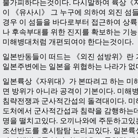
불가피하다는것이다. 다시말하여 륙상《
이 《유사시》 그 누구에 의하여 외진 섬
경우 이 섬들을 바다로부터 접근하여 상륙
나 후속부대를 위한 진지를 확보하는 기
미해병대처럼 개편되여야 한다는것이다.
일본반동들이 떠드는 《외진 섬방위》란 
일본주변에는 일본을 위협하는 나라가 없
일본륙상《자위대》가 본따려고 하는 미
면 방위가 아니라 공격이 기본이다. 미해
침략전쟁과 군사적간섭의 돌격대이다. 미
도처에서 군사적간섭과 침략을 감행하는데
명을 떨치고있다. 오끼나와에 주둔하고있
조선반도를 호시탐탐 노리고있다. 일본