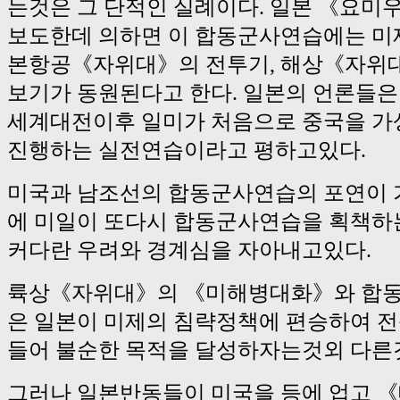
는것은 그 단적인 실례이다. 일본 《요
보도한데 의하면 이 합동군사연습에는 미
본항공《자위대》의 전투기, 해상《자위
보기가 동원된다고 한다. 일본의 언론들은
세계대전이후 일미가 처음으로 중국을 가
진행하는 실전연습이라고 평하고있다.
미국과 남조선의 합동군사연습의 포연이 
에 미일이 또다시 합동군사연습을 획책하
커다란 우려와 경계심을 자아내고있다.
륙상《자위대》의 《미해병대화》와 합
은 일본이 미제의 침략정책에 편승하여 
들어 불순한 목적을 달성하자는것외 다른
그러나 일본반동들이 미국을 등에 업고 