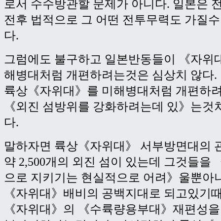
로서 수수방관할 문제가 아니다. 일본은
전후 법적으로 그 어떤 전투무력도 가질수
다.
그럼에도 불구하고 일본반동들이 《자위
해병대처럼 개편하려는것은 심상치 않다.
륙상《자위대》를 미해병대처럼 개편하려
《외진 섬방위를 강화하려는데 있》는것
다.
말하자면 륙상《자위대》 서부방면대의 
약 2,500개의 외진 섬이 있는데 그것들
으로 지키기는 현실적으로 어려》울뿐아
《자위대》배비의 공백지대로 되고있기때
《자위대》의 《수륙량용부대》재편성을