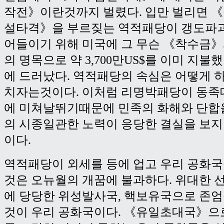
작전》이란것까지 벌렸다. 입만 벌리면 
설타격》을 부르짖는 역적패당이 갱도파
어들이기 위해 미국에 그 무슨 《착수금
의 명목으로 약 3,700만US$를 이미 지
에 드러났다. 역적패당의 속심은 어떻게 
치자는것이다. 이처럼 리명박패당이 동
에 미쳐날뛰기때문에 민족의 화해와 단합
의 시종일관한 노력이 응당한 결실을 보
이다.
역적패당이 외세를 등에 업고 우리 공화
것은 오뉴월의 개꿈에 불과하다. 위대한 
에 당당한 위성발사국, 핵보유국으로 존
것이 우리 공화국이다. 《유일초대국》으