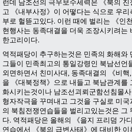
런데 남조선의 극우보수세력은 《북의 진
고 《내부사정》이 어떻다는 식으로 우리
부로 헐뜯고있다. 이런 때에 벌리는 《
현행사는 동족대결을 더욱 조장시키려는 
한고리이다.
역적패당이 추구하는것은 민족의 화해와 
그들이 민족최고의 통일강령인 북남선언
외면하면서 친미사대, 동족대결의 《비핵, 개
을 《대북정책》으로 내들고 북남관계를 
화시키는것이나 남조선괴뢰군함선침몰사
형자작극을 꾸며내고 그것을 구실로 미국
의 북침전쟁연습들을 벌리고있는것은 그 
다. 역적패당은 올해의 《을지 프리덤 
연습에서 《북의 급변사태》에 대비한 이