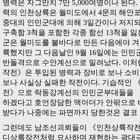
병력은 자그만치 7만 5,000여명이나 된다.
력의 인천상륙은 월미도에서 4문의 해안포
중대의 인민군대에 의해 3일간이나 저지되
구축함 3척을 포함한 각종 함선 13척을 
군은 월미도를 불바다로 만든 다음에야 겨
륙했지만 그 다음날인 9월 16일에는 인
반돌격으로 수안계선으로 밀려났다. 이처
작전》은 투입된 병력과 장비로 보나 소
보나 사실상 실패한 작전이다. 기습적인
전》으로 락동강계선의 인민군부대들을 
하겠다고 호언장담한 맥아더가 안팎으로 
받다가 나중에는 파면까지 당한것은 결코 
그런데도 남조선괴뢰들이 《인천상륙작전
디상륙작전처럼 묘사하며 재현하는 광대