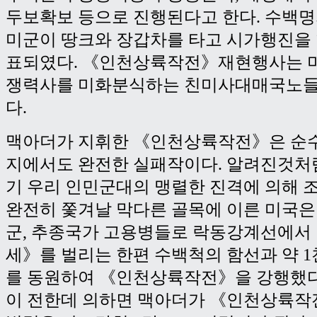
두보확보 등으로 진행된다고 한다. 수백
미군이 땅크와 장갑차를 타고 시가행진을
표되였다. 《인천상륙작전》재현행사는 
쟁력사를 미화분식하는 친미사대매국노들
다.
맥아더가 지휘한 《인천상륙작전》은 순
지에서도 완전한 실패작이다. 알려진것처
기 우리 인민군대의 맹렬한 진격에 의해
완전히 쫓겨날 막다른 골목에 이른 미국은
군, 추종국가 고용병들로 락동강계선에서
세》를 벌리는 한편 수백척의 함선과 약 
를 동원하여 《인천상륙작전》을 강행했다
이 전한데 의하면 맥아더가 《인천상륙작