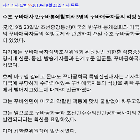
과거기사 달력
>>
2010년 9월 23일기사 목록
주조 꾸바대사 반꾸바봉쇄철회와 5명의 꾸바애국자들의 석방 
(평양 9월 23일발 조선중앙통신)미국의 반꾸바봉쇄철회와 미국
의 꾸바애국자들의 석방문제와 관련하여 23일 주조 꾸바공화
이 있었다.
여기에는 꾸바애국자석방조선위원회 위원장인 최한춘 직총중앙
양시내 신문, 통신, 방송기자들과 관계부문 일군들, 꾸바공화
하였다.
호쎄 마누엘 갈레고 몬따노 꾸바공화국 특명전권대사는 기자회
미국에 부당하게 수감되여있는 꾸바애국자들의 석방을 위한 투
에서 벌어지고있는데 대하여 언급하였다.
그는 꾸바인민이 미국의 악랄한 책동에 맞서 굴함없이 싸우고있
그는 앞으로도 꾸바공화국과 조선민주주의인민공화국사이의 
발전되리라는 확신을 표명하였다.
이어 최한춘위원장이 발언하였다.