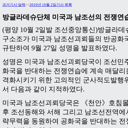
과거기사 달력
>>
2010년 10월 2일기사 목록
방글라데슈단체 미국과 남조선의 전쟁연
(평양 10월 2일발 조선중앙통신)방글라
구소조가 미국과 남조선괴뢰들의 반공화
규탄하여 9월 27일 성명을 발표하였다.
성명은 미국과 남조선괴뢰당국이 조선민
화국을 반대하는 전쟁연습에 계속 매달리
격화시키기 위한 고의적인 군사적도발행
서 다음과 같이 지적하였다.
미국과 남조선괴뢰당국은 《천안》호침몰
후 조선동해와 서해 그리고 남조선전역에
략무력을 동원하여 공화국을 반대하는 전