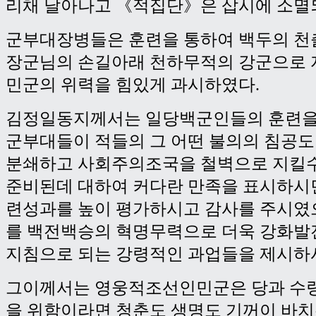
리채 날아나고 《적집단》은 삽시에 소멸
군부대장병들은 훈련을 통하여 백두의 천
장군님의 손길아래 천하무적의 강군으로 
민군의 위력을 힘있게 과시하였다.
김정일동지께서는 일당백군인들의 훈련을
군부대들이 적들의 그 어떤 불의의 침공도
분쇄하고 사회주의조국을 철벽으로 지킬수
준비된데 대하여 커다란 만족을 표시하시
련성과를 높이 평가하시고 감사를 주시였
를 백전백승의 혁명무력으로 더욱 강화
지침으로 되는 강령적인 과업들을 제시하
그이께서는 영웅적조선인민군은 당과 수령
을 위함이라면 청춘도 생명도 기꺼이 바