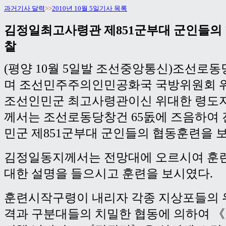
과거기사 달력
>>
2010년 10월 5일기사 목록
김정일최고사령관 제851군부대 군인들의
찰
(평양 10월 5일발 조선중앙통신)조선로
며 조선민주주의인민공화국 국방위원회 
조선인민군 최고사령관이신 위대한 령도
께서는 조선로동당창건 65돐에 즈음하여
민군 제851군부대 군인들의 협동훈련을 
김정일동지께서는 전망대에 오르시여 훈
대한 설명을 들으시고 훈련을 보시였다.
훈련시작구령이 내리자 각종 지상포들의 
격과 구분대들의 치밀한 협동에 의하여 