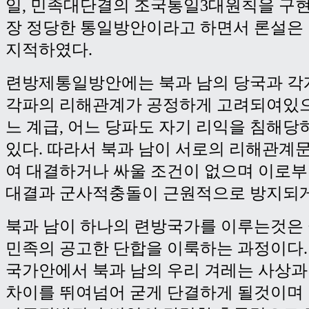
일, 민족대단결의 조국통일3대원칙을 구
장 정당한 통일방안이라고 하면서 론설은
지적하였다.
련방제통일방안에는 북과 남의 당국과 각계
각파의 리해관계가 공정하게 고려되여있으
느 계급, 어느 당파도 자기 리익을 침해당
있다. 따라서 북과 남이 서로의 리해관계
여 대결하거나 싸울 조건이 없으며 이로부
대결과 군사적충돌이 근원적으로 방지되게
북과 남이 하나의 련방국가를 이루는것은
민족의 공고한 단합을 이룩하는 과정이다.
국가안에서 북과 남의 우리 겨레는 사상과
차이를 뛰여넘어 굳게 단결하게 될것이며