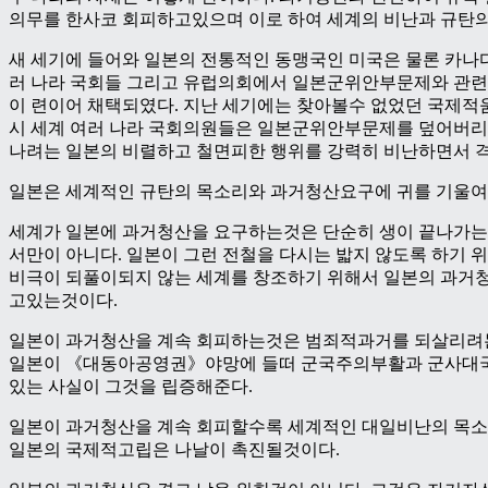
의무를 한사코 회피하고있으며 이로 하여 세계의 비난과 규탄의
새 세기에 들어와 일본의 전통적인 동맹국인 미국은 물론 카나다,
러 나라 국회들 그리고 유럽의회에서 일본군위안부문제와 관
이 련이어 채택되였다. 지난 세기에는 찾아볼수 없었던 국제적
시 세계 여러 나라 국회의원들은 일본군위안부문제를 덮어버리
나려는 일본의 비렬하고 철면피한 행위를 강력히 비난하면서 
일본은 세계적인 규탄의 목소리와 과거청산요구에 귀를 기울여
세계가 일본에 과거청산을 요구하는것은 단순히 생이 끝나가는
서만이 아니다. 일본이 그런 전철을 다시는 밟지 않도록 하기 
비극이 되풀이되지 않는 세계를 창조하기 위해서 일본의 과거
고있는것이다.
일본이 과거청산을 계속 회피하는것은 범죄적과거를 되살리려
일본이 《대동아공영권》야망에 들떠 군국주의부활과 군사대
있는 사실이 그것을 립증해준다.
일본이 과거청산을 계속 회피할수록 세계적인 대일비난의 목소
일본의 국제적고립은 나날이 촉진될것이다.