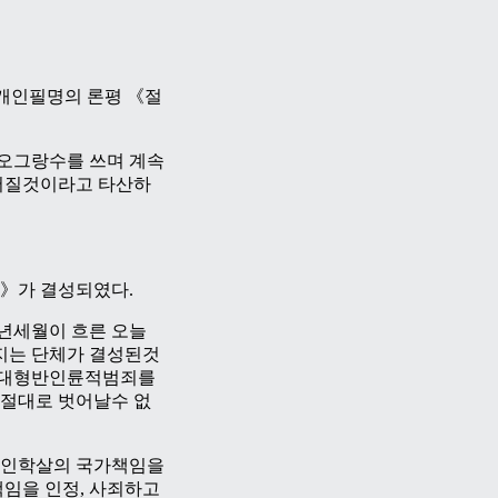
 개인필명의 론평 《절
 오그랑수를 쓰며 계속
어질것이라고 타산하
》가 결성되였다.
년세월이 흐른 오늘
지는 단체가 결성된것
 특대형반인륜적범죄를
절대로 벗어날수 없
선인학살의 국가책임을
임을 인정, 사죄하고