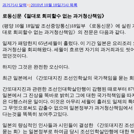
과거기사 달력
>
>
2010년 10월 18일기사 목록
로동신문《절대로 회피할수 없는 과거청산책임》
(평양 10월 18일발 조선중앙통신)18일부 《로동신문》에 실린
대로 회피할수 없는 과거청산책임》의 전문은 다음과 같다.
일제가 패망한지 65년세월이 흘렀다. 이 기간 일본은 요리조리
과거청산을 회피해왔다. 세월이 흐르면 자기의 과거죄과도 씻
였던것이다.
하지만 그것은 완전한 오산이다.
최근 일본에서 《간또대지진 조선인학살의 국가책임을 묻는 회
간또대지진과 관련한 조선인대학살만행이 감행된 때로부터 87
일본에서 그 진상을 똑바로 밝히고 그에 대한 국가적책임을 따
은 다행스러운 일이다. 이것은 아무리 세월이 흘러도 일제의
그 무엇으로써도 감출수 없으며 일본정부가 과거청산책임에서 
다는것을 똑똑히 보여주고있다.
일본의 량심적인 인사들과 시민들이 결성한 《간또대지진 조
묻는 회》는 일본정부로 하여금 당시 조선인학살만행에 대한 책