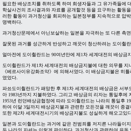
필요한 배상조치를 취하도록 하며 희생자들과 그 유가족들에 
학살사건의 조사결과와 자료를 공개할것 등을 요구하는 활동을 
러한 활동이 과거청산을 회피하는 일본정부를 지속적으로 압박
명백하다.
과거청산문제에서 아닌보살하는 일본을 자극하는 또 다른 측면
잘못된 과거를 성근하게 반성하고 깨끗이 청산하려는 도이췰란
얼마전에 도이췰란드는 90여년만에 제1차 세계대전의 배상금
도이췰란드가 제1차 세계대전의 배상금지불에 대한 의무를 지니게
《베르사이유강화조약》에 의해서였다. 이 배상금지불은 히
였었다.
파쑈도이췰란드가 패망한 후 제1차 세계대전의 배상금은 서
아 1983년까지 지불하였다. 그리고 배상금의 리자는 통일후에
1953년 런던배상금협정에 따라 도이췰란드는 나라의 통일후 19
하여 이달 3일까지 배상금지불과 관련한 모든것을 깨끗이 종
또한 제2차 세계대전시기의 배상금지불도 성실하게 해오고있다
일본과 도이췰란드는 과거에 같은 전범죄를 저지른 나라들이지
두 나라의 자세는 이렇게 판이하다. 과거청산과 관련하여 유독