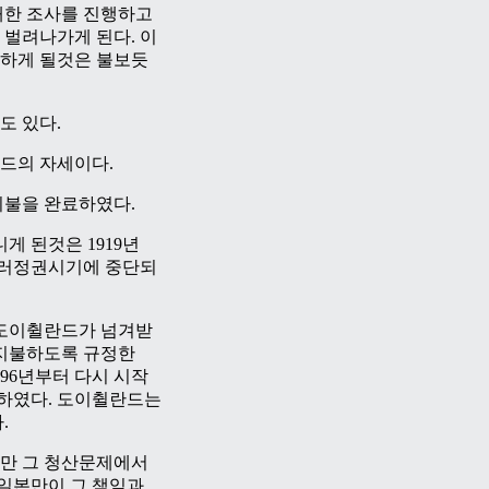
대한 조사를 진행하고
벌려나가게 된다. 이
하게 될것은 불보듯
도 있다.
드의 자세이다.
지불을 완료하였다.
 된것은 1919년
틀러정권시기에 중단되
부도이췰란드가 넘겨받
 지불하도록 규정한
96년부터 다시 시작
결하였다. 도이췰란드는
.
만 그 청산문제에서
 일본만이 그 책임과