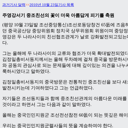
과거기사 달력
>>
2010년 10월 23일기사 목록
주영강서기 중조친선의 꽃이 더욱 아름답게 피기를 축원
(평양 10월 23일발 조선중앙통신)조선로동당창건 65돐에 즈
던 중국공산당 중앙위원회 정치국 상무위원회 위원이며 중앙정
영강은 두 나라사이의 친선협조관계가 날로 강화발전되고있는
다.
그는 올해에 두 나라사이의 교류와 협조가 더욱 확대발전되였
김정일총비서동지께서는 올해 두차례에 걸쳐 중국을 방문하
와 공동의 관심사로 되는 문제들에 대해 깊이있는 의견을 나누
룩하시였다고 말하였다.
김정일총비서동지의 중국방문은 전통적인 중조친선을 보다 새
발전시키는데 기여하였다고 그는 언급하였다.
자기들은 조선동지들과 함께 중조친선관계의 아름다운 미래를 
것이라고 하면서 그는 다음과 같이 말하였다.
올해는 중국인민지원군 조선전선참전 60돐이 되는 뜻깊은 해이
우리는 중국인민지원군렬사들의 뜻을 계승하여야 한다.