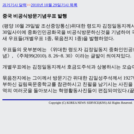
과거기사 달력
>>
2010년 10월 29일기사 목록
중국 비공식방문기념우표 발행
(평양 10월 29일발 조선중앙통신)위대한 령도자 김정일동지께서
30일사이에 중화인민공화국을 비공식방문하신것을 기념하여
새 우표들(개별우표 1종, 묶음전지 1종)을 발행하였다.
우표들의 웃부분에는 《위대한 령도자 김정일동지 중화인민
념》, 《주체99(2010). 8. 26~8. 30》이라는 글발이 씌여져있다.
개별우표에는 김정일동지께서 호금도주석과 상봉하시는 모습이
묶음전지에는 그이께서 방문기간 위대한 김일성주석께서 1927년
부하신 길림육문중학교를 참관하시고 친필을 남기시는 사진을
역의 여러곳을 돌아보시는 혁명활동사진들이 편집되여있다.(끝
Copyright (C) KOREA NEWS SERVICE(KNS) All Rights Reserved.