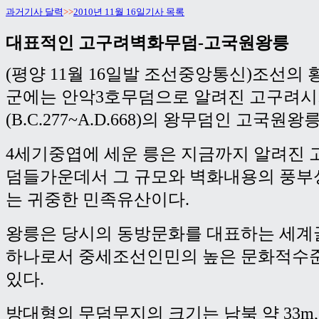
과거기사 달력
>>
2010년 11월 16일기사 목록
대표적인 고구려벽화무덤-고국원왕릉
(평양 11월 16일발 조선중앙통신)조선의
군에는 안악3호무덤으로 알려진 고구려
(B.C.277~A.D.668)의 왕무덤인 고국원왕
4세기중엽에 세운 릉은 지금까지 알려진
덤들가운데서 그 규모와 벽화내용의 풍부
는 귀중한 민족유산이다.
왕릉은 당시의 동방문화를 대표하는 세계
하나로서 중세조선인민의 높은 문화적수
있다.
방대형의 무덤무지의 크기는 남북 약 33m, 