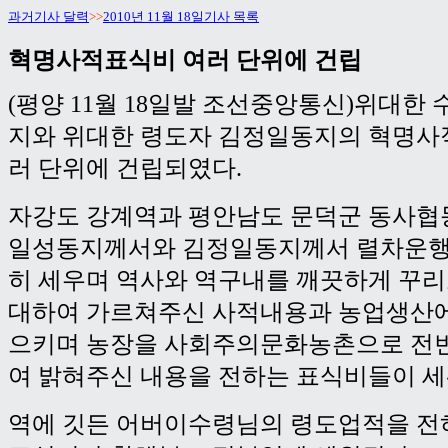
과거기사 달력
>>
2010년 11월 18일기사 목록
혁명사적표식비 여러 단위에 건립
(평양 11월 18일발 조선중앙통신)위대한
지와 위대한 령도자 김정일동지의 혁명사
러 단위에 건립되였다.
자강도 강계역과 평안남도 문덕군 동사협
일성동지께서와 김정일동지께서 렬차운행
히 세우며 역사와 역구내를 깨끗하게 꾸
대하여 가르쳐주신 사적내용과 농업생산에
으키며 농장을 사회주의문화농촌으로 전
여 밝혀주신 내용을 전하는 표식비들이 세
역에 깃든 어버이수령님의 령도업적을 전