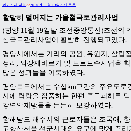
과거기사 달력
>>
2010년 11월 19일기사 목록
활발히 벌어지는 가을철국토관리사업
(평양 11월 19일발 조선중앙통신)조선의
철국토관리사업이 활발히 진행되고있다.
평양시에서는 거리와 공원, 유원지, 살림
정리, 외장재바르기 및 도로보수사업을 
많은 성과들을 이룩하였다.
평안북도에서는 수십km구간의 주요도로건
사에 력량을 집중하는 한편 큰물피해를 막
강연안제방들을 든든히 보강하였다.
황해남도 해주시의 근로자들은 조국애, 
고향산천을 선군시대의 요구에 맞게 꾸리