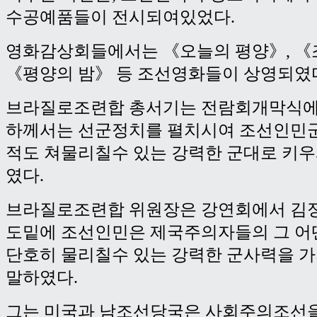
수공예품들이 전시되여있었다.
영화감상회들에서는 《오늘의 평양》, 《
《평양의 밤》 등 조선영화들이 상영되였
브라질로조련합 총서기는 전람회개막식에
하께서는 선군정치를 펼치시여 조선인민군
적도 쳐물리칠수 있는 강력한 군대로 키
였다.
브라질로조련합 위원장은 강연회에서 김
도밑에 조선인민은 제국주의자들의 그 어
단호히 물리칠수 있는 강력한 군사력을 
말하였다.
그는 미국과 남조선당국은 사회주의조선을