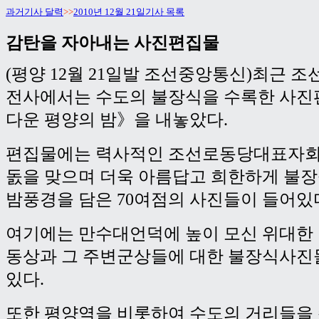
과거기사 달력
>>
2010년 12월 21일기사 목록
감탄을 자아내는 사진편집물
(평양 12월 21일발 조선중앙통신)최근 
전사에서는 수도의 불장식을 수록한 사
다운 평양의 밤》을 내놓았다.
편집물에는 력사적인 조선로동당대표자회와
돐을 맞으며 더욱 아름답고 희한하게 불
밤풍경을 담은 70여점의 사진들이 들어있
여기에는 만수대언덕에 높이 모신 위대한
동상과 그 주변군상들에 대한 불장식사진
있다.
또한 평양역을 비롯하여 수도의 거리들을