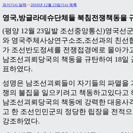
과거기사 달력
>>
2010년 12월 23일기사 목록
영국,방글라데슈단체들 북침전쟁책동을 
(평양 12월 23일발 조선중앙통신)영국
와 영국주체사상연구소조,조선과의 친선
가 조선반도정세를 전쟁접경에로 몰아가
남조선괴뢰당국의 책동을 규탄하여 18일
표하였다.
성명은 남조선괴뢰들이 자기들의 파멸을 
쟁의 불집을 일으키려고 책동하고있다고 
남조선괴뢰당국의 책동에 강력한 대응사
고 한 조선인민군의 정당한 립장을 전적
강조하였다.