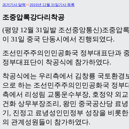
과거기사 달력
>>
2010년 12월 31일기사 목록
조중압록강다리착공
(평양 12월 31일발 조선중앙통신)조중
이 31일 중국 단동시에서 진행되였다.
조선민주주의인민공화국 정부대표단과 
정부대표단이 착공식에 참가하였다.
착공식에는 우리측에서 김창룡 국토환경
으로 하는 조선민주주의인민공화국 정부대
측에서 리성림 교통운수부장, 호정약 외교
건화 상무부장조리, 왕민 중국공산당 료
기, 진정고 료녕성인민정부 성장을 비롯한
의 관계성원들이 참가하였다.