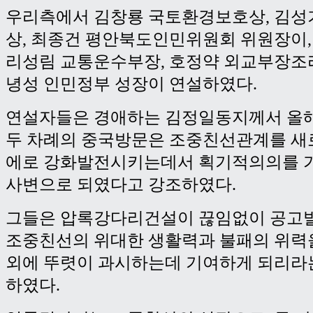
우리측에서 김창룡 국토환경보호상, 김성
상, 최종건 평안북도인민위원회 위원장이
리성림 교통운수부장, 호정약 외교부장조리
녕성 인민정부 성장이 연설하였다.
연설자들은 경애하는 김정일동지께서 올
두 차례의 중국방문은 조중친선관계를 새
에로 강화발전시키는데서 획기적의의를 
사변으로 되였다고 강조하였다.
그들은 압록강다리건설이 끊임없이 공고
조중친선의 위대한 생활력과 불패의 위력
외에 뚜렷이 과시하는데 기여하게 되리라
하였다.