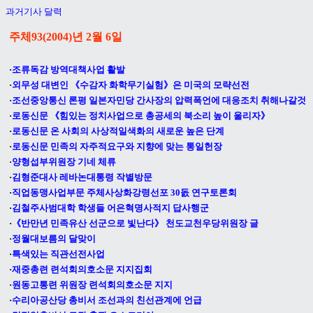
과거기사 달력
주체93(2004)년 2월 6
일
·
조류독감 방역대책사업 활발
·
외무성 대변인 《수감자 화학무기실험》은 미국의 모략선전
·
조선중앙통신 론평 일본자민당 간사장의 압력폭언에 대응조치 취해나갈것
·
로동신문 《힘있는 정치사업으로 총공세의 북소리 높이 울리자》
·
로동신문 온 사회의 사상적일색화의 새로운 높은 단계
·
로동신문 민족의 자주적요구와 지향에 맞는 통일헌장
·
양형섭부위원장 기네 체류
·
김형준대사 레바논대통령 작별방문
·
직업동맹사업부문 주체사상화강령선포 30돐 연구토론회
·
김철주사범대학 학생들 어은혁명사적지 답사행군
·
《반만년 민족유산 선군으로 빛난다》 천도교천우당위원장 글
·
정월대보름의 달맞이
·
특색있는 직관선전사업
·
재중총련 련석회의호소문 지지집회
·
원동고통련 위원장 련석회의호소문 지지
·
수리아공산당 총비서 조선과의 친선관계에 언급