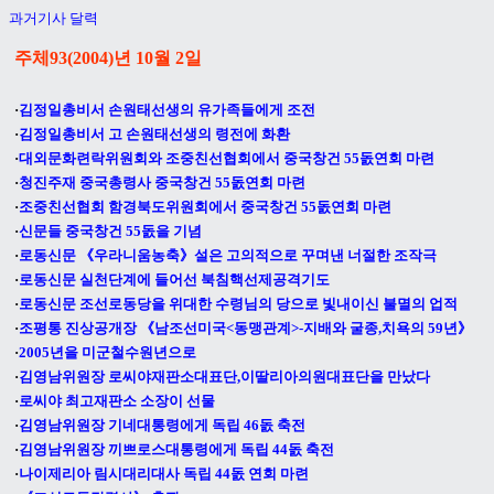
과거기사 달력
주체93(2004)년 10월 2일
·
김정일총비서 손원태선생의 유가족들에게 조전
·
김정일총비서 고 손원태선생의 령전에 화환
·
대외문화련락위원회와 조중친선협회에서 중국창건 55돐연회 마련
·
청진주재 중국총령사 중국창건 55돐연회 마련
·
조중친선협회 함경북도위원회에서 중국창건 55돐연회 마련
·
신문들 중국창건 55돐을 기념
·
로동신문 《우라니움농축》설은 고의적으로 꾸며낸 너절한 조작극
·
로동신문 실천단계에 들어선 북침핵선제공격기도
·
로동신문 조선로동당을 위대한 수령님의 당으로 빛내이신 불멸의 업적
·
조평통 진상공개장 《남조선미국<동맹관계>-지배와 굴종,치욕의 59년》
·
2005년을 미군철수원년으로
·
김영남위원장 로씨야재판소대표단,이딸리아의원대표단을 만났다
·
로씨야 최고재판소 소장이 선물
·
김영남위원장 기네대통령에게 독립 46돐 축전
·
김영남위원장 끼쁘로스대통령에게 독립 44돐 축전
·
나이제리아 림시대리대사 독립 44돐 연회 마련