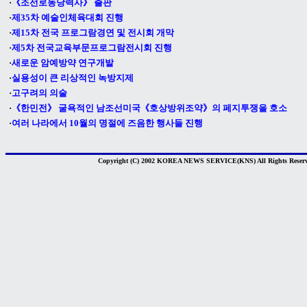
·
《조선로동당력사》 출판
·
제35차 예술인체육대회 진행
·
제15차 전국 프로그람경연 및 전시회 개막
·
제5차 전국교육부문프로그람전시회 진행
·
새로운 암예방약 연구개발
·
실용성이 큰 리상적인 녹방지제
·
고구려의 의술
·
《한민전》 굴욕적인 남조선미국《호상방위조약》의 페지투쟁을 호소
·
여러 나라에서 10월의 명절에 즈음한 행사들 진행
Copyright (C) 2002 KOREA NEWS SERVICE(KNS) All Rights Reserv