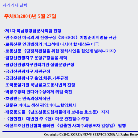
과거기사 달력
주체93(2004)년 5월 27
일
·
제1차 북남장령급군사회담 진행
·
민주조선 미국의 새 전쟁구상《10-30-30》이행준비지령을 규탄
·
로동신문 인권법정의 피고석에 나서야 할 대상은 미국
·
로동신문 《당정책관철을 위한 정치사업을 힘있게 벌려나가자》
·
금강산관광지구 운영규정들을 채택
·
금강산관광지구관리기관 설립운영규정
·
금강산관광지구 세관규정
·
금강산관광지구 출입,체류,거주규정
·
조국통일기원 북남불교도동시법회 진행
·
박봉주총리 인디아수상에게 취임 축전
·
호평받는 민족의상제작단
·
질좋은 피아노 생산 평양피아노합영회사
·
재중동포들 《남조선동포형제들에게 보내는 호소문》 지지
·
《한민전》 대변인 주《한》미군 완전철수 주장
·
에짚트조선친선협회 뷸레찐 《걸출한 사회주의령도자 김정일》 발행
Copyright (C) 2002 KOREA NEWS SERVICE(KNS) All Rights Reserv