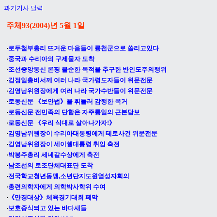
과거기사 달력
주체93(2004)년 5월 1
일
·
로두철부총리 뜨거운 마음들이 룡천군으로 쏠리고있다
·
중국과 수리아의 구제물자 도착
·
조선중앙통신 론평 불순한 목적을 추구한 반인도주의행위
·
김정일총비서께 여러 나라 국가령도자들이 위문전문
·
김영남위원장에게 여러 나라 국가수반들이 위문전문
·
로동신문 《보안법》을 휘둘러 감행한 폭거
·
로동신문 전민족의 단합은 자주통일의 근본담보
·
로동신문 《우리 식대로 살아나가자!》
·
김영남위원장이 수리아대통령에게 테로사건 위문전문
·
김영남위원장이 세이쉘대통령 취임 축전
·
박봉주총리 세네갈수상에게 축전
·
남조선의 로조단체대표단 도착
·
전국학교청년동맹,소년단지도원열성자회의
·
총련의학자에게 의학박사학위 수여
·
《만경대상》체육경기대회 페막
·
보호증식되고 있는 바다새들