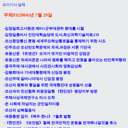
과거기사 달력
주체93(2004)년 7월 29
일
·
김정일최고사령관 제851군부대관하 중대를 시찰
·
김정일총비서 인민대학습당에 도서,최신과학기술자료,CD
·
조선중앙통신 론평 세계주요해상통로들을 통제하기 위한 시도
·
민주조선 조선반도핵문제의 외곡,과장은 서툰 기만극
·
로동신문 《유엔군》모자가 벗겨진 비법적인 강점군
·
로동신문 외세의존은 나라의 평화를 해치고 전쟁을 몰아오는 반민족적행위
·
중국주재 대사관에서 사진전시회와 영화감상회
·
김봉희대사 기네대통령에게 신임장 봉정
·
조선주재 알바니아대사 신임장 봉정
·
조선의 평화와 통일을 위한 국제행진대 성원들이 선물
·
조선과의 친선협회 위원장일행 《한민전》평양지부 방문
·
주체사상국제연구소 리사 도착
·
온 사회에 차넘치는 군민일치미풍
·
조선의 삼복철음식
·
재중총련 잡지 《백두-한나》 7월호 발행
·
《한민전》 《보안법》철페 전국민적인 운동을 전개해나갈것을 호소