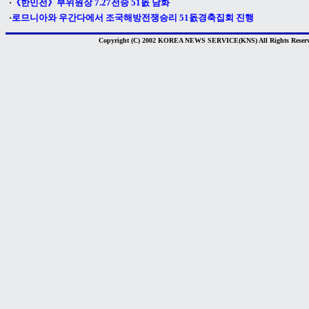
·
《한민전》부위원장 7.27전승 51돐 담화
·
로므니아와 우간다에서 조국해방전쟁승리 51돐경축집회 진행
Copyright (C) 2002 KOREA NEWS SERVICE(KNS) All Rights Reserv