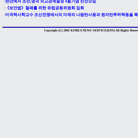
·
런던에서 조선,영국 외교관계설정 4돐기념 친선모임
·
《보안법》철페를 위한 유럽공동위원회 집회
·
미국력사학교수 조선전쟁에서의 미제의 나팜탄사용과 원자탄투하책동을 
Copyright (C) 2002 KOREA NEWS SERVICE(KNS) All Rights Reserv