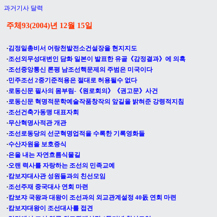
과거기사 달력
주체93(2004)년 12월 15일
·
김정일총비서 어랑천발전소건설장을 현지지도
·
조선외무성대변인 담화 일본이 발표한 유골《감정결과》에 의혹
·
조선중앙통신 론평 남조선핵문제의 주범은 미국이다
·
민주조선 2중기준적용은 절대로 허용될수 없다
·
로동신문 필사의 몸부림-《원로회의》《권고문》사건
·
로동신문 혁명적문학예술작품창작의 앞길을 밝혀준 강령적지침
·
조선건축가동맹 대표자회
·
무산혁명사적관 개관
·
조선로동당의 선군혁명업적을 수록한 기록영화들
·
수산자원을 보호증식
·
은을 내는 자연흐름식물길
·
오랜 력사를 자랑하는 조선의 민족교예
·
캄보쟈대사관 성원들과의 친선모임
·
조선주재 중국대사 연회 마련
·
캄보쟈 국왕과 대왕이 조선과의 외교관계설정 40돐 연회 마련
·
캄보쟈대왕이 조선대사를 접견