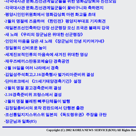
·
각국대사관 문화,친선관계일군들을 위한 영화감상회와 친선모임
·
각국대사관 문화,친선관계일군들이 꽃바구니와 축하편지
·
평양시인민위원회에서 영화감상회 마련 화교들 초대
·
2월의 명절에 즈음하여 《한민전》평양지부대표 기자회견
·
재일본조선인축하단 단장 선군령장 모신 조국은 불패의 강국
·
새 노래 《우리의 장군님은 위대한 선군령장》
·
인민의 마음을 담은 새 노래 《장군님의 안녕 지키여가네》
·
정일봉의 신비로운 높이
·
세계진보적인류의 마음속에 새겨진 위대한 영상
·
재우즈베끼스딴동포예술단 경축공연
·
2월 16일을 여러 나라에서 경축
·
김일성주석회고,2.16경축행사 벌가리아준비위 결성
·
단마르크에서 《21세기태양경축기간》설정
·
2월의 명절 꽁고경축준비위 결성
·
2.16경축준비위 프랑스에서 결성
·
2월의 명절 뷸레찐 뻬루단체들이 발행
·
김정일총비서의 로작 핀란드에서 단행본 출판
·
조선통일지지스위스위 일본의 《독도령유권》주장을 규탄
·
장군님과 일화(85)
Copyright (C) 2002 KOREA NEWS SERVICE(KNS) All Rights Rese