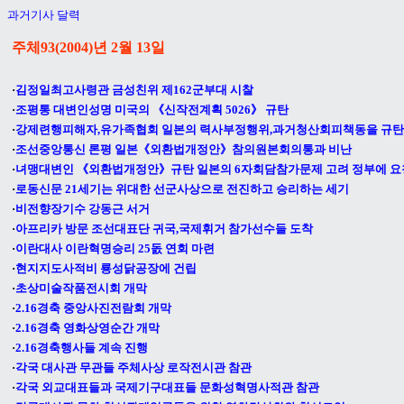
과거기사 달력
주체93(2004)년 2월 13
일
·
김정일최고사령관 금성친위 제162군부대 시찰
·
조평통 대변인성명 미국의 《신작전계획 5026》 규탄
·
강제련행피해자,유가족협회 일본의 력사부정행위,과거청산회피책동을 규탄
·
조선중앙통신 론평 일본《외환법개정안》참의원본회의통과 비난
·
녀맹대변인 《외환법개정안》규탄 일본의 6자회담참가문제 고려 정부에 요
·
로동신문 21세기는 위대한 선군사상으로 전진하고 승리하는 세기
·
비전향장기수 강동근 서거
·
아프리카 방문 조선대표단 귀국,국제휘거 참가선수들 도착
·
이란대사 이란혁명승리 25돐 연회 마련
·
현지지도사적비 룡성닭공장에 건립
·
초상미술작품전시회 개막
·
2.16경축 중앙사진전람회 개막
·
2.16경축 영화상영순간 개막
·
2.16경축행사들 계속 진행
·
각국 대사관 무관들 주체사상 로작전시관 참관
·
각국 외교대표들과 국제기구대표들 문화성혁명사적관 참관